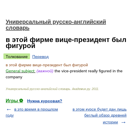
Универсальный русско-английский
словарь
в этой фирме вице-президент был
фигурой
Толкование
Перевод
в этой фирме вице-президент был фигурой
General subject:
(важной)
the vice-president really figured in the
company
Универсальный русско-английский словарь
.
Академик.ру
.
2011
.
Игры ⚽
Нужна курсовая?
в это время в прошлом
в этом курсе будет дан лишь
году
беглый обзор древней
истории