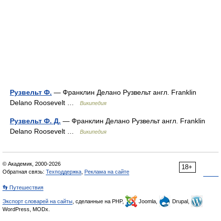
Рузвельт Ф.
— Франклин Делано Рузвельт англ. Franklin
Delano Roosevelt …
Википедия
Рузвельт Ф. Д.
— Франклин Делано Рузвельт англ. Franklin
Delano Roosevelt …
Википедия
© Академик, 2000-2026
18+
Обратная связь:
Техподдержка
,
Реклама на сайте
👣 Путешествия
Экспорт словарей на сайты
, сделанные на PHP,
Joomla,
Drupal,
WordPress, MODx.